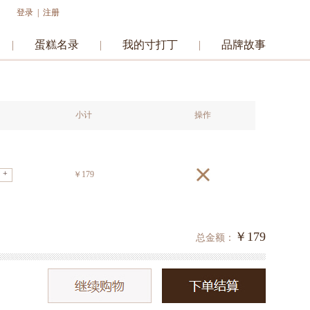
登录
|
注册
|
蛋糕名录
|
我的寸打丁
|
品牌故事
小计
操作
+
￥
179
￥
179
总金额：