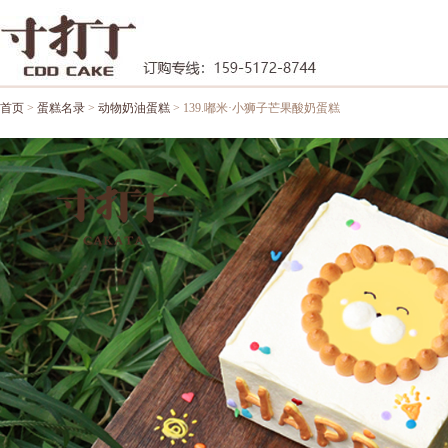
首页
>
蛋糕名录
>
动物奶油蛋糕
> 139.嘟米·小狮子芒果酸奶蛋糕