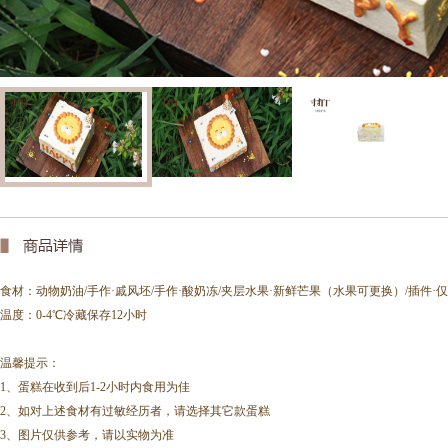
食材：
动物奶油/手作·戚风坯/手作·酸奶冻/夹层水果·新鲜芒果（水果可更换）/插件·
温度：0-4℃冷藏保存12小时
温馨提示：
1、蛋糕在收到后1-2小时内食用为佳
2、如对上述食材有过敏经历者，请选择其它款蛋糕
3、图片仅供参考，请以实物为准