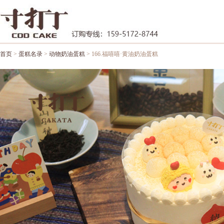
首页
>
蛋糕名录
>
动物奶油蛋糕
> 166.福嘻嘻·黄油奶油蛋糕