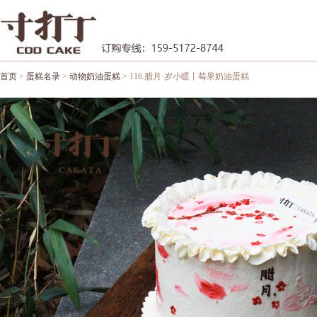
首页
>
蛋糕名录
>
动物奶油蛋糕
> 116.腊月·岁小暖丨莓果奶油蛋糕