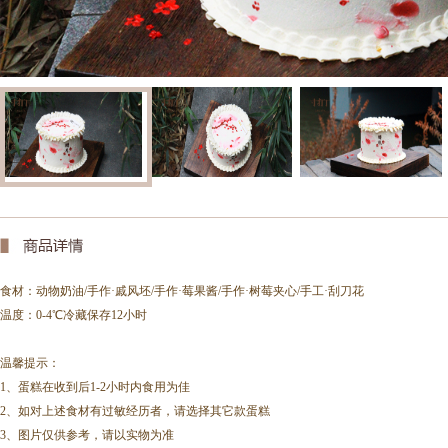
食材：
动物奶油/手作·戚风坯/手作·莓果酱/手作·树莓夹心/手工·刮刀花
温度：0-4℃冷藏保存12小时
温馨提示：
1、蛋糕在收到后1-2小时内食用为佳
2、如对上述食材有过敏经历者，请选择其它款蛋糕
3、图片仅供参考，请以实物为准