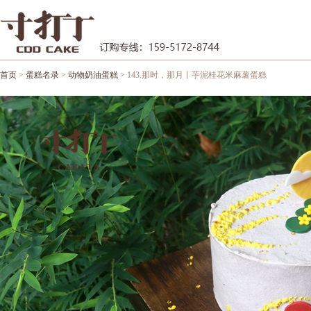
首页
>
蛋糕名录
>
动物奶油蛋糕
> 143.那时，那月丨芋泥桂花米麻薯蛋糕