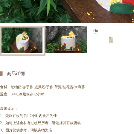
食材：
动物奶油/手作·戚风坯/手作·芋泥/桂花酱/米麻薯
温度：0-4℃冷藏保存12小时
温馨提示：
1、蛋糕在收到后1-2小时内食用为佳
2、如对上述食材有过敏经历者，请选择其它款蛋糕
3、图片仅供参考，请以实物为准