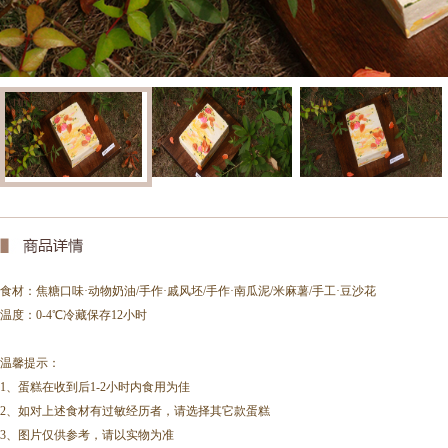
食材：
焦糖口味·动物奶油/手作·戚风坯/手作·南瓜泥/米麻薯/手工·豆沙花
温度：0-4℃冷藏保存12小时
温馨提示：
1、蛋糕在收到后1-2小时内食用为佳
2、如对上述食材有过敏经历者，请选择其它款蛋糕
3、图片仅供参考，请以实物为准