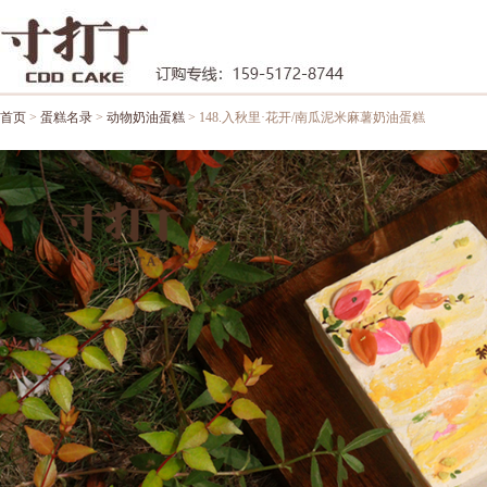
首页
>
蛋糕名录
>
动物奶油蛋糕
> 148.入秋里·花开/南瓜泥米麻薯奶油蛋糕