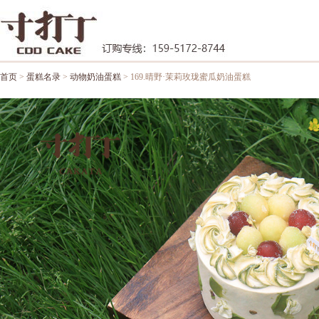
首页
>
蛋糕名录
>
动物奶油蛋糕
> 169.晴野·茉莉玫珑蜜瓜奶油蛋糕