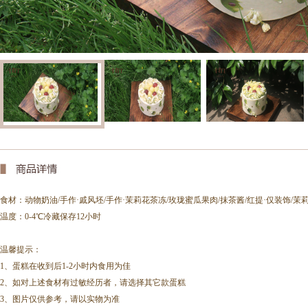
食材：
动物奶油/手作·戚风坯/手作·茉莉花茶冻/玫珑蜜瓜果肉/抹茶酱/红提·仅装饰/
茉莉
温度：0-4℃冷藏保存12小时
温馨提示：
1、蛋糕在收到后1-2小时内食用为佳
2、如对上述食材有过敏经历者，请选择其它款蛋糕
3、图片仅供参考，请以实物为准