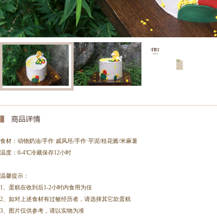
食材：
动物奶油/手作·戚风坯/手作·芋泥/桂花酱/米麻薯
温度：0-4℃冷藏保存12小时
温馨提示：
1、蛋糕在收到后1-2小时内食用为佳
2、如对上述食材有过敏经历者，请选择其它款蛋糕
3、图片仅供参考，请以实物为准