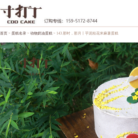
首页
>
蛋糕名录
>
动物奶油蛋糕
> 143.那时，那月丨芋泥桂花米麻薯蛋糕